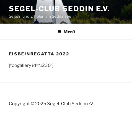
Zum
SEGEL-CLUB SEDDIN E.V.
Inhalt
Segeln und Erholen am Seddinsee
springen
Menü
EISBEINREGATTA 2022
[foogallery id=“1230″]
Copyright © 2025
Segel-Club Seddin e.V.
.